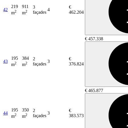
219
911
3
€
42
4
2
2
façades
462.204
m
m
€ 457.338
195
384
2
€
43
3
2
2
façades
376.824
m
m
€ 465.877
195
350
2
€
44
3
2
2
façades
383.573
m
m