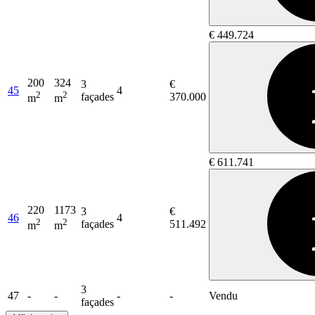
€ 449.724
200
324
3
€
45
4
2
2
façades
370.000
m
m
€ 611.741
220
1173
3
€
46
4
2
2
façades
511.492
m
m
3
47
-
-
-
-
Vendu
façades