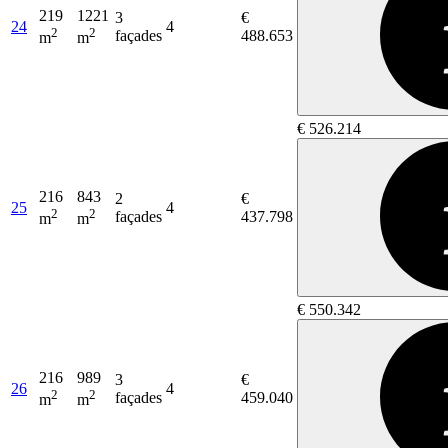
219
1221
3
€
24
4
2
2
façades
488.653
m
m
€ 526.214
216
843
2
€
25
4
2
2
façades
437.798
m
m
€ 550.342
216
989
3
€
26
4
2
2
façades
459.040
m
m