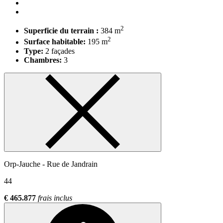
2
Superficie du terrain :
384 m
2
Surface habitable:
195 m
Type:
2 façades
Chambres:
3
Orp-Jauche - Rue de Jandrain
44
€ 465.877
frais inclus