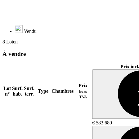
Vendu
8 Loten
À vendre
Prix inc
Prix
Lot
Surf.
Surf.
Type
Chambres
hors
n°
hab.
terr.
TVA
€ 583.689